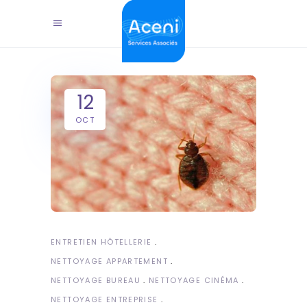
12
OCT
ENTRETIEN HÔTELLERIE
NETTOYAGE APPARTEMENT
NETTOYAGE BUREAU
NETTOYAGE CINÉMA
NETTOYAGE ENTREPRISE